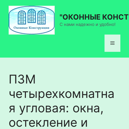
Перейти
к
"ОКОННЫЕ КОНСТ
содержимому
С нами надежно и удобно!
Меню
П3М
четырехкомнатна
я угловая: окна,
остекление и