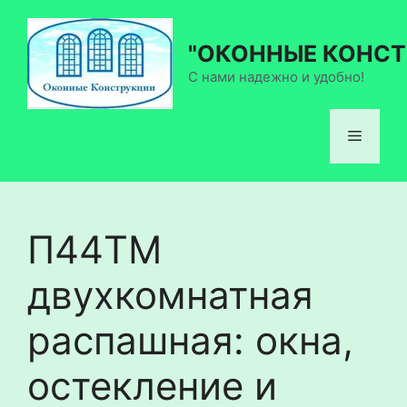
Перейти
к
"ОКОННЫЕ КОНСТ
содержимому
С нами надежно и удобно!
Меню
П44ТМ
двухкомнатная
распашная: окна,
остекление и