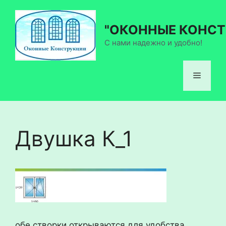
Перейти
к
"ОКОННЫЕ КОНСТ
содержимому
С нами надежно и удобно!
Меню
Двушка К_1
обе створки открываются для удобства